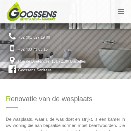
+32 (0)2 527 19 00
+32 483 73 83 16
Rue de Boetendael 131 -
1180 Bruxelles
Goossens Sanitaire
Renovatie van de wasplaats
De wasplaats, waar u de was doet en strijkt, is een kamer in
uw woning die aan bepaalde normen moet beantwoorden. Die