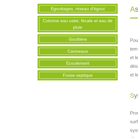
Egouttages, réseau d'égout
Colonne eau usée, fécale et eau de
pluie
Gouttière
Pour
tem
Caniveaux
et 
Ecoulement
dési
et l
Fosse septique
S
Pro
surf
sys