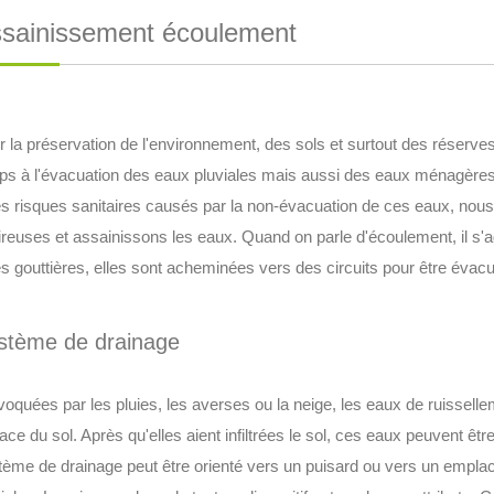
Assainissement écoulement
 la préservation de l'environnement, des sols et surtout des réserves
ps à l'évacuation des eaux pluviales mais aussi des eaux ménagères
les risques sanitaires causés par la non-évacuation de ces eaux, nou
reuses et assainissons les eaux. Quand on parle d'écoulement, il s'agi
es gouttières, elles sont acheminées vers des circuits pour être évac
ystème de drainage
voquées par les pluies, les averses ou la neige, les eaux de ruissell
ace du sol. Après qu'elles aient infiltrées le sol, ces eaux peuvent 
tème de drainage peut être orienté vers un puisard ou vers un emplac