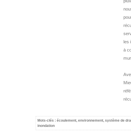
pluv
nou
pou
récu
serv
les
à c
murs
Ave
Mie
réf
récu
Mots-clés : écoulement, environnement, système de drai
inondation