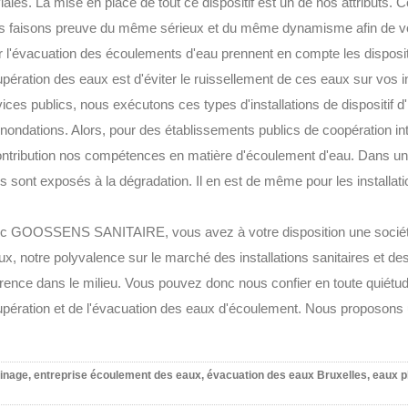
iales. La mise en place de tout ce dispositif est un de nos attributs.
s faisons preuve du même sérieux et du même dynamisme afin de vous 
r l'évacuation des écoulements d'eau prennent en compte les dispositi
pération des eaux est d'éviter le ruissellement de ces eaux sur vos i
ices publics, nous exécutons ces types d'installations de dispositif d'in
 inondations. Alors, pour des établissements publics de coopération
ontribution nos compétences en matière d'écoulement d'eau. Dans un
 sont exposés à la dégradation. Il en est de même pour les installati
c GOOSSENS SANITAIRE, vous avez à votre disposition une société c
ux, notre polyvalence sur le marché des installations sanitaires et d
érence dans le milieu. Vous pouvez donc nous confier en toute quiétud
pération et de l'évacuation des eaux d'écoulement. Nous proposons un 
nage, entreprise écoulement des eaux, évacuation des eaux Bruxelles, eaux pl